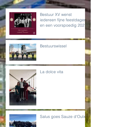
Bestuur XV wenst
iedereen fijne feestdagen
en een voorspoedig 2021!
Bestuurswissel
La dolce vita
Salus goes Sauze d'Oulx