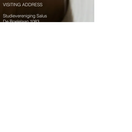
VISITING ADDRESS
Studievereniging Salus
De Boelelaan 1083
Kamer P-028, Wis- en Natuurkunde gebouw
1081 HV Amsterdam
Nederland
KvK:
34260884
CONTACT
voorzitter@salus.online
secretaris@salus.online
penningmeester@salus.online
intern@salus.online
onderwijs@salus.online
extern@salus.online
OPENING HOURS
Maandag - vrijdag
12:00 - 13:30