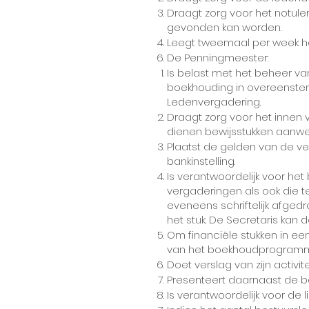
Draagt zorg voor het notul
gevonden kan worden.
Leegt tweemaal per week het
De Penningmeester:
Is belast met het beheer v
boekhouding in overeenste
Ledenvergadering.
Draagt zorg voor het innen 
dienen bewijsstukken aanwezi
Plaatst de gelden van de ver
bankinstelling.
Is verantwoordelijk voor het
vergaderingen als ook die t
eveneens schriftelijk afge
het stuk. De Secretaris ka
Om financiële stukken in e
van het boekhoudprogramma.
Doet verslag van zijn activ
Presenteert daarnaast de ba
Is verantwoordelijk voor de l