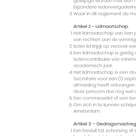
gewijzigd worden met een
bijzondere ledenvergaderin
Waar in dit reglement de ma
Artikel 2 - Lidmaatschap.
Het lidmaatschap van een p
van rechten aan de verenigi
Ieder lid krijgt op verzoek 
Een lidmaatschap is geldig v
ledencontributie van minima
academisch jaar.
Het lidmaatschap is een d
Secretaris voor één (1) se
afmelding heeft ontvangen 
deze persoon dus nog wel c
Een commissielid of een bestu
Om zich in te kunnen schrijv
Amsterdam.
Artikel 3 – Gedragsmaatre
Een besluit tot schorsing o