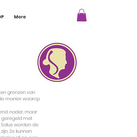
OP
More
 en grenzen van
n de manier waarop
gend, nader, maar
, geregeld met
ng Salus worden de
zijn. Ze kunnen