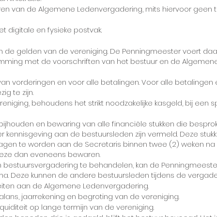
eren van de Algemene Ledenvergadering, mits hiervoor geen t
 digitale en fysieke postvak.
an de gelden van de vereniging. De Penningmeester voert da
mming met de voorschriften van het bestuur en de Algemen
van vorderingen en voor alle betalingen. Voor alle betalingen
g te zijn.
eniging, behoudens het strikt noodzakelijke kasgeld, bij een s
 bijhouden en bewaring van alle financiële stukken die besprok
er kennisgeving aan de bestuursleden zijn vermeld. Deze stuk
dragen te worden aan de Secretaris binnen twee (2) weken na
n deze dan eveneens bewaren.
en bestuursvergadering te behandelen, kan de Penningmeest
 Deze kunnen de andere bestuursleden tijdens de vergader
iteiten aan de Algemene Ledenvergadering.
lans, jaarrekening en begroting van de vereniging.
iquiditeit op lange termijn van de vereniging.