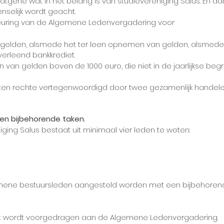
datgene wat in het belang is van studievereniging Salus. En d
selijk wordt geacht.
euring van de Algemene Ledenvergadering voor
an gelden, alsmede het ter leen opnemen van gelden, alsmed
verleend bankkrediet.
 van gelden boven de 1000 euro, die niet in de jaarlijkse begro
uiten rechte vertegenwoordigd door twee gezamenlijk handel
s en bijbehorende taken.
ging Salus bestaat uit minimaal vier leden te weten:
mene bestuursleden aangesteld worden met een bijbehorend
dat wordt voorgedragen aan de Algemene Ledenvergadering.