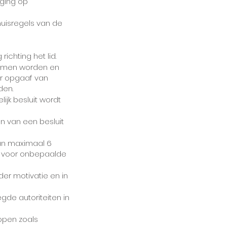
iging op
huisregels van de
ichting het lid.
enomen worden en
r opgaaf van
den.
ijk besluit wordt
men van een besluit
van maximaal 6
g voor onbepaalde
der motivatie en in
gde autoriteiten in
open zoals