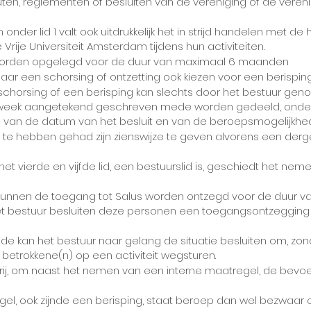
tuten, reglementen of besluiten van de vereniging of de veren
er lid 1 valt ook uitdrukkelijk het in strijd handelen met de 
rije Universiteit Amsterdam tijdens hun activiteiten.
 worden opgelegd voor de duur van maximaal 6 maanden
ar een schorsing of ontzetting ook kiezen voor een berisping r
of schorsing of een berisping kan slechts door het bestuur g
1) week aangetekend geschreven mede worden gedeeld, onde
 van de datum van het besluit en van de beroepsmogelijkhe
d te hebben gehad zijn zienswijze te geven alvorens een dergel
n het vierde en vijfde lid, een bestuurslid is, geschiedt het ne
n, kunnen de toegang tot Salus worden ontzegd voor de duur 
t bestuur besluiten deze personen een toegangsontzeggin
de kan het bestuur naar gelang de situatie besluiten om, zon
 betrokkene(n) op een activiteit wegsturen.
 vrij, om naast het nemen van een interne maatregel, de bevoe
, ook zijnde een berisping, staat beroep dan wel bezwaar 