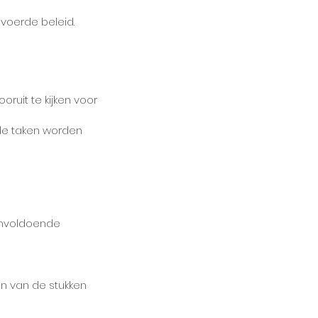
evoerde beleid.
oruit te kijken voor
 de taken worden
onvoldoende
en van de stukken