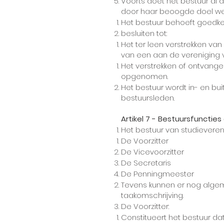
Voorts doet het bestuur al 
door haar beoogde doel wen
Het bestuur behoeft goedk
besluiten tot:
Het ter leen verstrekken v
van een aan de vereniging 
Het verstrekken of ontvangen
opgenomen.
Het bestuur wordt in- en b
bestuursleden.
Artikel 7 - Bestuursfunctie
Het bestuur van studievereni
De Voorzitter
De Vicevoorzitter
De Secretaris
De Penningmeester
Tevens kunnen er nog alge
taakomschrijving.
De Voorzitter:
Constitueert het bestuur 