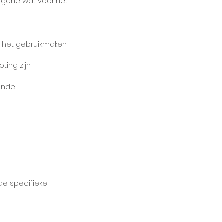
atgene wat voor het
e het gebruikmaken
ting zijn
ende
e specifieke