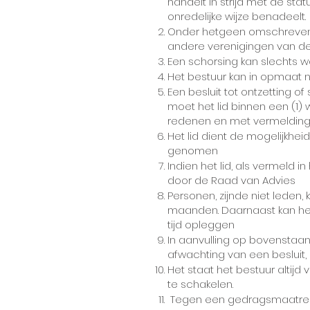
handelt in strijd met de sta
onredelijke wijze benadeelt.
Onder hetgeen omschreven ond
andere verenigingen van de V
Een schorsing kan slechts
Het bestuur kan in opmaat na
Een besluit tot ontzetting 
moet het lid binnen een (
redenen en met vermelding
Het lid dient de mogelijkhei
genomen
Indien het lid, als vermeld i
door de Raad van Advies
Personen, zijnde niet lede
maanden. Daarnaast kan he
tijd opleggen
In aanvulling op bovenstaan
afwachting van een besluit,
Het staat het bestuur altijd
te schakelen.
Tegen een gedragsmaatregel