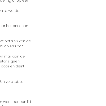
ering of op een
en te worden.
oor het ontlenen
 het betalen van de
ld op €10 per
en mail aan de
etaris geen
 door en dient
niversiteit te
en wanneer een lid