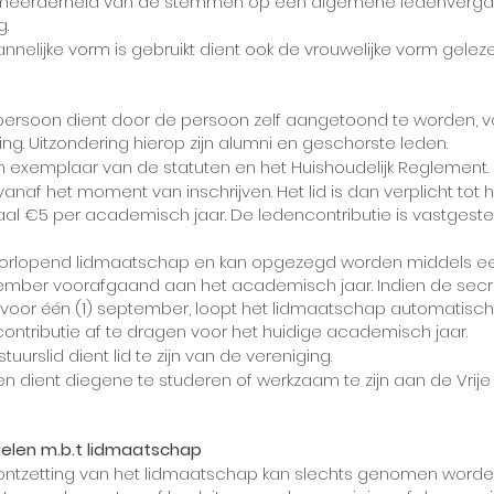
 meerderheid van de stemmen op een algemene ledenvergad
g.
nnelijke vorm is gebruikt dient ook de vrouwelijke vorm gelez
ersoon dient door de persoon zelf aangetoond te worden, v
ng. Uitzondering hierop zijn alumni en geschorste leden.
een exemplaar van de statuten en het Huishoudelijk Reglement.
anaf het moment van inschrijven. Het lid is dan verplicht tot
al €5 per academisch jaar. De ledencontributie is vastgeste
oorlopend lidmaatschap en kan opgezegd worden middels e
ptember voorafgaand aan het academisch jaar. Indien de secr
voor één (1) september, loopt het lidmaatschap automatisch
ontributie af te dragen voor het huidige academisch jaar.
urslid dient lid te zijn van de vereniging.
en dient diegene te studeren of werkzaam te zijn aan de Vrije U
gelen m.b.t lidmaatschap
f ontzetting van het lidmaatschap kan slechts genomen word