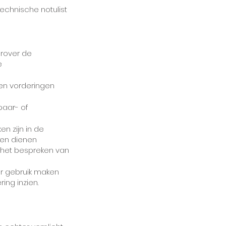
echnische notulist
arover de
e
 en vorderingen
paar- of
en zijn in de
ken dienen
 het bespreken van
er gebruik maken
ing inzien.