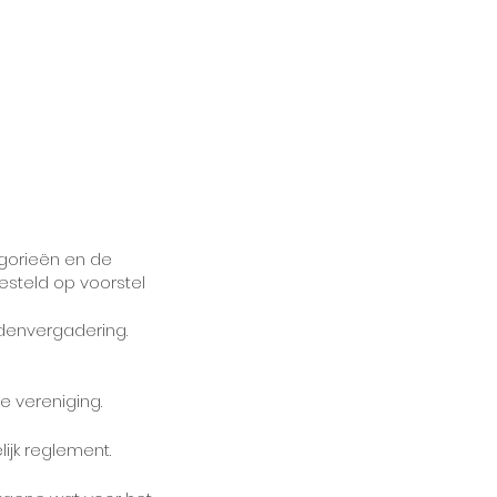
egorieën en de
esteld op voorstel
edenvergadering.
e vereniging.
ijk reglement.