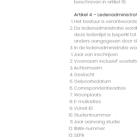
beschreven in artikel 16.
Artikel 4 – Ledenadministrat
Het bestuur is verantwoordeli
De ledenadministratie wordt
deze ledenlijst is beperkt t
anders aangegeven door des
In de ledenadministratie wo
Jaar van inschrijven
Voornaam inclusief voorlet
Achternaam
Geslacht
Geboortedatum
Correspondentieadres
Woonplaats
E-mailadres
VUnet ID
Studentnummer
Jaar aanvang studie
IBAN-nummer ​
SEPA