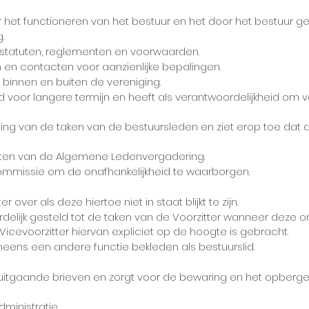
 het functioneren van het bestuur en het door het bestuur g
g.
 statuten, reglementen en voorwaarden.
n en contacten voor aanzienlijke bepalingen.
 binnen en buiten de vereniging.
id voor langere termijn en heeft als verantwoordelijkheid om vo
ing van de taken van de bestuursleden en ziet erop toe dat
itten van de Algemene Ledenvergadering.
commissie om de onafhankelijkheid te waarborgen.
over als deze hiertoe niet in staat blijkt te zijn.
elijk gesteld tot de taken van de Voorzitter wanneer deze 
Vicevoorzitter hiervan expliciet op de hoogte is gebracht.
eens een andere functie bekleden als bestuurslid.
 uitgaande brieven en zorgt voor de bewaring en het opberg
ministratie.