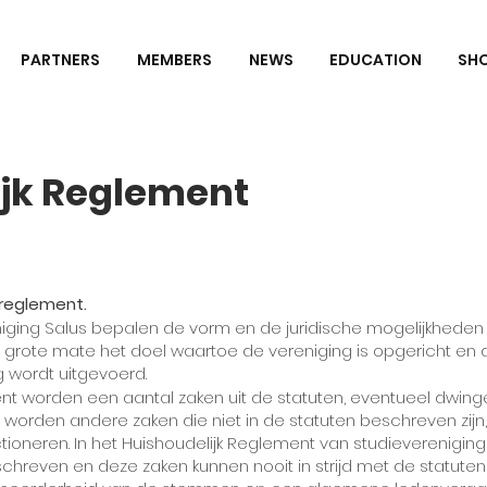
PARTNERS
MEMBERS
NEWS
EDUCATION
SH
ijk Reglement
k reglement.
niging Salus bepalen de vorm en de juridische mogelijkheden
n grote mate het doel waartoe de vereniging is opgericht e
g wordt uitgevoerd.
ent worden een aantal zaken uit de statuten, eventueel dwin
worden andere zaken die niet in de statuten beschreven zijn
nctioneren. In het Huishoudelijk Reglement van studieverenigi
chreven en deze zaken kunnen nooit in strijd met de statuten 