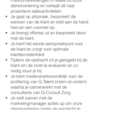
marktontwikkelingen in relatie tot onze
dienstverlening en vertaalt dit naar
proactieve salesactiviteiten.
Je gaat op afspraak, bespreekt de
wensen van de klant en stelt aan de hand
hiervan een voorstel op.
Je brengt offertes uit en bespreekt deze
met de klant.
Je bent het eerste aanspreekpunt voor
de klant en zorgt voor optimale
klanttevredenheid.
Tijdens de opdracht zit je geregeld bij de
klant om de inzet te evalueren en zo
nodig stuur je bij.
Je bent medeverantwoordelijk voor de
profilering van Q-Talent (intern en extern)
waarbij je samenwerkt met de
consultants van Q-Consult Zorg.
Je stelt samen met de
marketingmanager acties op om onze
dienstverlening onder de aandacht te
brengen bij (potentiële) klanten.
Je werkt nauw samen met de
talentenmanagers om de juiste match te