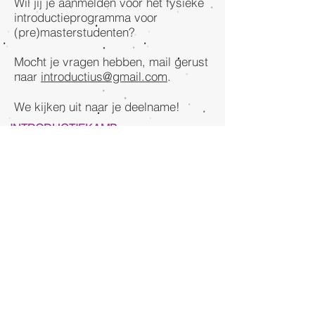
Wil jij je aanmelden voor het fysieke
introductieprogramma voor
(pre)masterstudenten?
Mocht je vragen hebben, mail gerust
naar
introductius@gmail.com
.
We kijken uit naar je deelname!
INTRODUCTIEKAMP
Later dit jaar, rond november, zullen
we als de coronamaatregelen dit
toelaten een introductiekamp
organiseren. Houdt hiervoor onze
social media platforms in de gaten!
VISITING ADDRESS
Studievereniging Salus
De Boelelaan 1083
Kamer P-028, Wis- en Natuurkunde gebouw
1081 HV Amsterdam