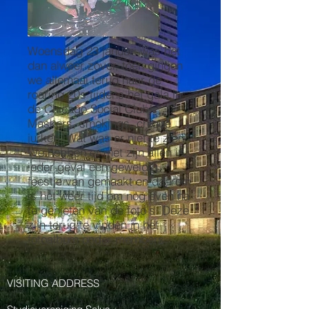
Woensdag 23 januari was het
dan alweer zover, toen gingen
we allemaal terug naar de
roaring 20s tijdens het gala in
de Chicago Social Club!
Maskers, smokings, chique
jurken. Wat was er niet te zien!
We hebben er met zijn allen in
ieder geval een geweldig
feestje van gemaakt en daarom
is het weer tijd om nog even na
te genieten van de foto's. Deze
zijn terug te vinden in het
fotoalbum onder members.
VISITING ADDRESS